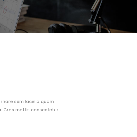
e ornare sem lacinia quam
a. Cras mattis consectetur