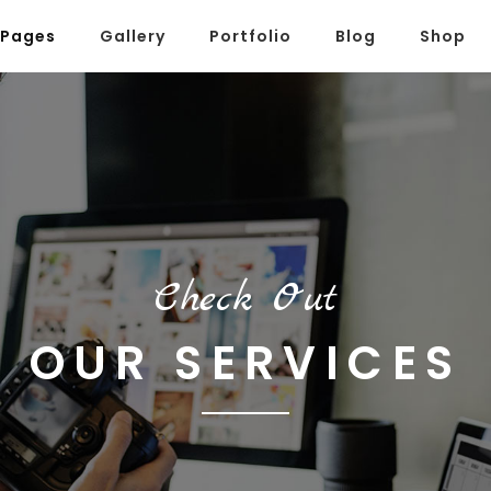
Pages
Gallery
Portfolio
Blog
Shop
Check Out
OUR SERVICES