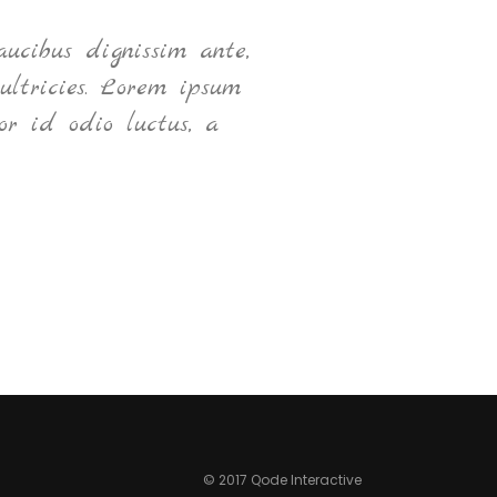
ucibus dignissim ante,
N
ultricies. Lorem ipsum
or id odio luctus, a
© 2017 Qode Interactive