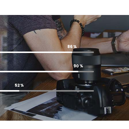
86
90
52