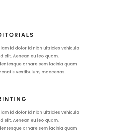
DITORIALS
llam id dolor id nibh ultricies vehicula
 id elit. Aenean eu leo quam.
llentesque ornare sem lacinia quam
nenatis vestibulum, maecenas.
RINTING
llam id dolor id nibh ultricies vehicula
 id elit. Aenean eu leo quam.
llentesque ornare sem lacinia quam