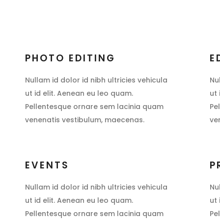
PHOTO EDITING
E
Nullam id dolor id nibh ultricies vehicula
Nu
ut id elit. Aenean eu leo quam.
ut
Pellentesque ornare sem lacinia quam
Pe
venenatis vestibulum, maecenas.
ve
EVENTS
P
Nullam id dolor id nibh ultricies vehicula
Nu
ut id elit. Aenean eu leo quam.
ut
Pellentesque ornare sem lacinia quam
Pe