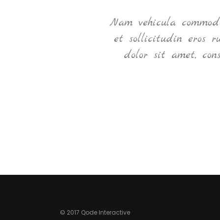
ec
Nam vehicula commodo 
et sollicitudin eros 
dolor sit amet, con
© 2017 Qode Interactive