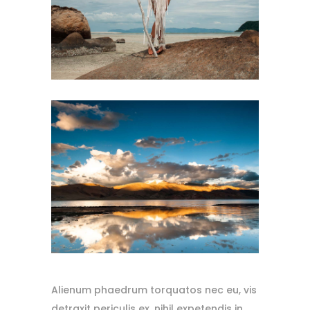
Alienum phaedrum torquatos nec eu, vis
detraxit periculis ex, nihil expetendis in