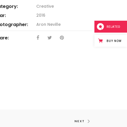
tegory:
Creative
ar:
2016
otographer:
Aron Neville
RELATED
are:
BUY NOW
NEXT