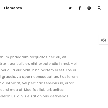
Elements
ienum phaedrum torquatos nec eu, vis
raxit periculis ex, nihil expetendis in mei. Mei
pericula euripidis, hinc partem ei est. Eos ei
sl graecis, vix apeririconsequat an. Eius lorem
cidunt vix at, vel pertinax sensibus id, error
icurei mea et. Mea facilisis urbanitas
deratius id. Vis ei rationibus definiebas