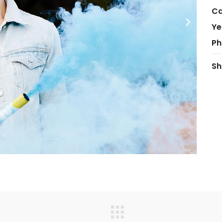
Ca
Ye
Ph
Sh