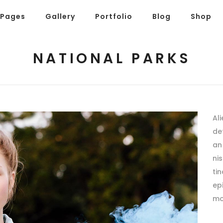
Pages
Gallery
Portfolio
Blog
Shop
NATIONAL PARKS
Al
det
an 
ni
tin
ep
mo